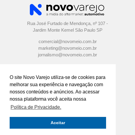
Rua José Furtado de Mendonça, nº 107 -
Jardim Monte Kemel São Paulo SP
comercial@novomeio.com.br
marketing@novomeio.com.br
jornalismo@novomeio.com.br
O site Novo Varejo utiliza-se de cookies para
melhorar sua experiência e navegação com
CONFIRA AS NOSSAS REDES
nossos conteúdos e anúncios. Ao acessar
SOCIAIS
nossa plataforma você aceita nossa
Política de Privacidade.
O principal canal de comunicação de grandes
indústrias e distribuidores com os
Aceitar
empresários e profissionais das lojas de
componentes automotivos em todo o Brasil.