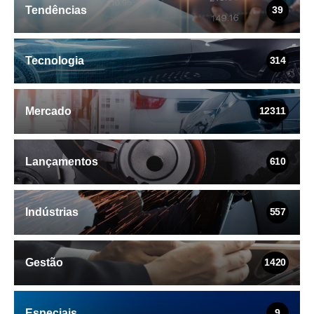
Tendências
39
Tecnologia
314
Mercado
12311
Lançamentos
610
Indústrias
557
Gestão
1420
Especiais
9