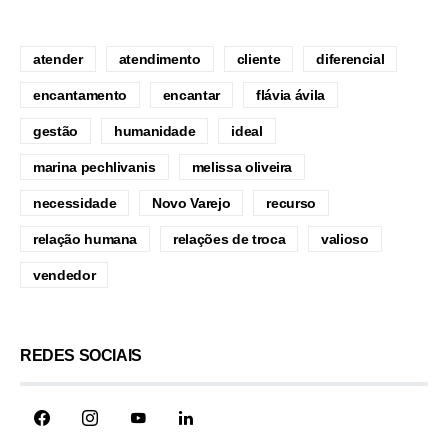
atender
atendimento
cliente
diferencial
encantamento
encantar
flávia ávila
gestão
humanidade
ideal
marina pechlivanis
melissa oliveira
necessidade
Novo Varejo
recurso
relação humana
relações de troca
valioso
vendedor
REDES SOCIAIS