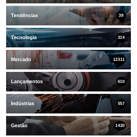
Tendências
39
Tecnologia
314
Mercado
12311
Lançamentos
610
Indústrias
557
Gestão
1420