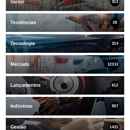
Varejo
313
Tendências
39
Tecnologia
314
Mercado
12313
Lançamentos
612
Indústrias
557
Gestão
1421