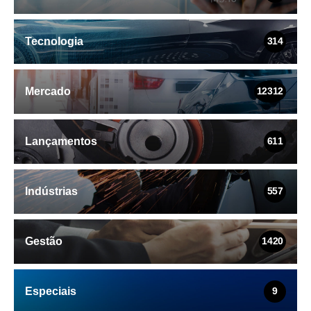
Tecnologia
314
Mercado
12312
Lançamentos
611
Indústrias
557
Gestão
1420
Especiais
9