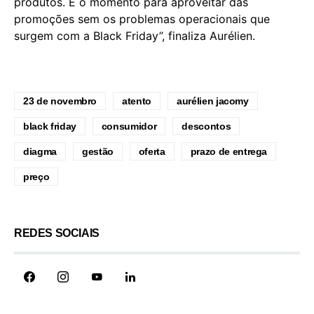
produtos. É o momento para aproveitar das
promoções sem os problemas operacionais que
surgem com a Black Friday”, finaliza Aurélien.
23 de novembro
atento
aurélien jacomy
black friday
consumidor
descontos
diagma
gestão
oferta
prazo de entrega
preço
REDES SOCIAIS