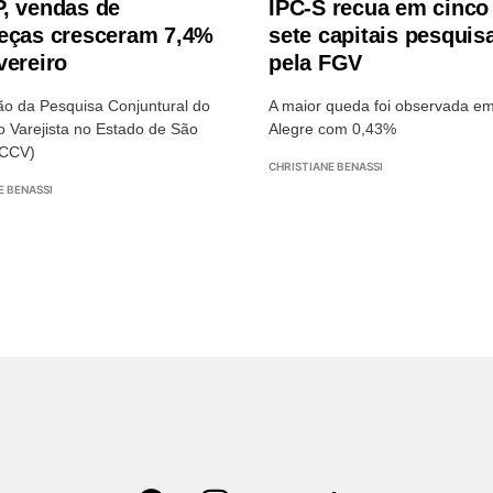
, vendas de
IPC-S recua em cinco
eças cresceram 7,4%
sete capitais pesquis
vereiro
pela FGV
o da Pesquisa Conjuntural do
A maior queda foi observada em
 Varejista no Estado de São
Alegre com 0,43%
PCCV)
CHRISTIANE BENASSI
E BENASSI