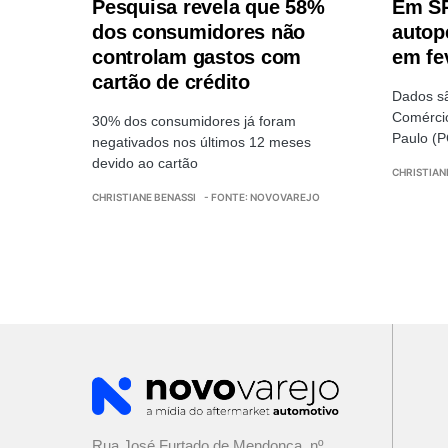
Pesquisa revela que 58%
Em SP
dos consumidores não
autop
controlam gastos com
em fe
cartão de crédito
Dados sã
Comércio
30% dos consumidores já foram
Paulo (
negativados nos últimos 12 meses
devido ao cartão
CHRISTIAN
CHRISTIANE BENASSI
- FONTE: NOVOVAREJO
Rua José Furtado de Mendonça, nº