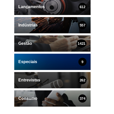
Lançamentos
612
Indústrias
557
Gestão
1421
Especiais
9
Entrevistas
262
Consumo
374