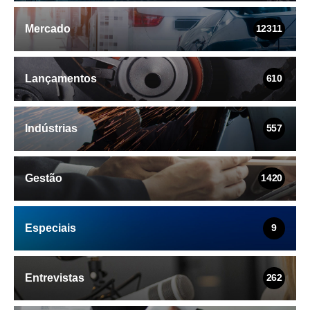
Mercado
12311
Lançamentos
610
Indústrias
557
Gestão
1420
Especiais
9
Entrevistas
262