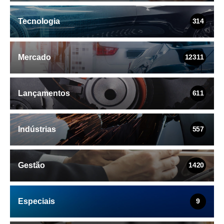
Tecnologia
314
Mercado
12311
Lançamentos
611
Indústrias
557
Gestão
1420
Especiais
9