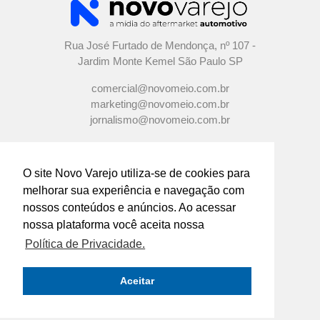
Rua José Furtado de Mendonça, nº 107 -
Jardim Monte Kemel São Paulo SP
comercial@novomeio.com.br
marketing@novomeio.com.br
jornalismo@novomeio.com.br
O site Novo Varejo utiliza-se de cookies para
melhorar sua experiência e navegação com
CONFIRA AS NOSSAS REDES
nossos conteúdos e anúncios. Ao acessar
SOCIAIS
nossa plataforma você aceita nossa
Política de Privacidade.
O principal canal de comunicação de grandes
indústrias e distribuidores com os
Aceitar
empresários e profissionais das lojas de
componentes automotivos em todo o Brasil.