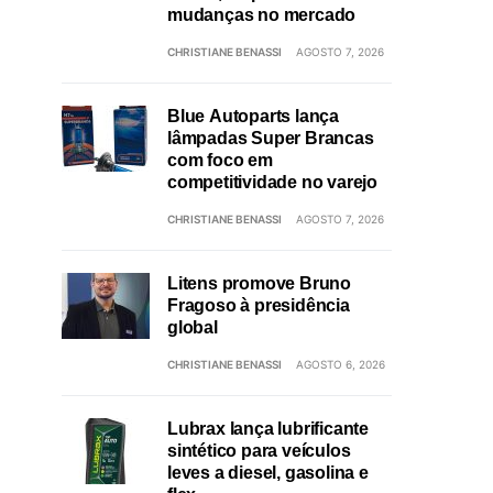
mudanças no mercado
CHRISTIANE BENASSI
AGOSTO 7, 2026
Blue Autoparts lança
lâmpadas Super Brancas
com foco em
competitividade no varejo
CHRISTIANE BENASSI
AGOSTO 7, 2026
Litens promove Bruno
Fragoso à presidência
global
CHRISTIANE BENASSI
AGOSTO 6, 2026
Lubrax lança lubrificante
sintético para veículos
leves a diesel, gasolina e