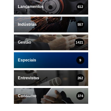
Lançamentos
612
Indústrias
557
Gestão
1421
Especiais
9
Entrevistas
262
Consumo
374