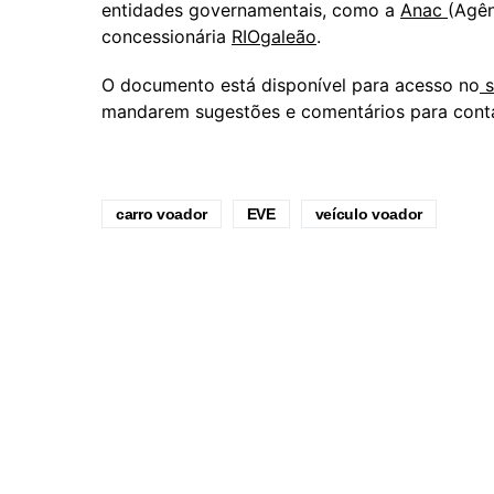
entidades governamentais, como a
Anac
(Agên
concessionária
RIOgaleão
.
O documento está disponível para acesso no
s
mandarem sugestões e comentários para
cont
carro voador
EVE
veículo voador