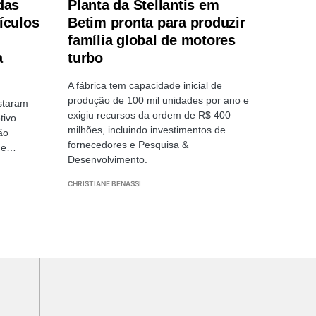
das
Planta da Stellantis em
ículos
Betim pronta para produzir
família global de motores
a
turbo
A fábrica tem capacidade inicial de
produção de 100 mil unidades por ano e
istaram
exigiu recursos da ordem de R$ 400
tivo
milhões, incluindo investimentos de
ão
fornecedores e Pesquisa &
s e…
Desenvolvimento.
CHRISTIANE BENASSI