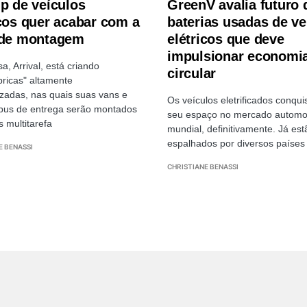
up de veículos
GreenV avalia futuro 
icos quer acabar com a
baterias usadas de ve
 de montagem
elétricos que deve
impulsionar economi
a, Arrival, está criando
circular
bricas" altamente
zadas, nas quais suas vans e
Os veículos eletrificados conqu
bus de entrega serão montados
seu espaço no mercado automo
s multitarefa
mundial, definitivamente. Já est
espalhados por diversos paíse
E BENASSI
CHRISTIANE BENASSI