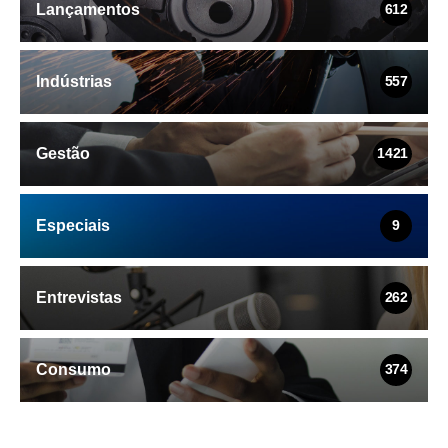
Lançamentos
612
Indústrias
557
Gestão
1421
Especiais
9
Entrevistas
262
Consumo
374