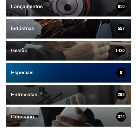
Lançamentos
610
Indústrias
557
Gestão
1420
Especiais
9
Entrevistas
262
Consumo
374