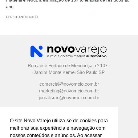
ano
CHRISTIANE BENASSI
Rua José Furtado de Mendonça, nº 107 -
Jardim Monte Kemel São Paulo SP
comercial@novomeio.com.br
marketing@novomeio.com.br
jornalismo@novomeio.com.br
O site Novo Varejo utiliza-se de cookies para
melhorar sua experiência e navegação com
CONFIRA AS NOSSAS REDES
nossos conteúdos e anúncios. Ao acessar
SOCIAIS