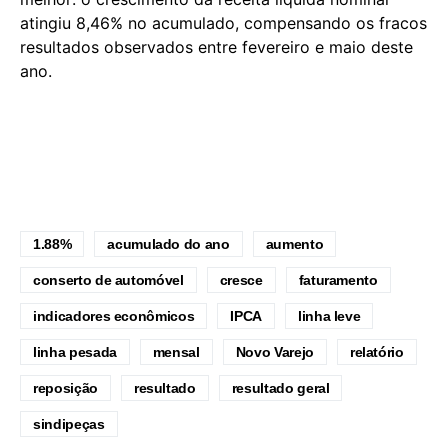
atingiu 8,46% no acumulado, compensando os fracos
resultados observados entre fevereiro e maio deste
ano.
1.88%
acumulado do ano
aumento
conserto de automóvel
cresce
faturamento
indicadores econômicos
IPCA
linha leve
linha pesada
mensal
Novo Varejo
relatório
reposição
resultado
resultado geral
sindipeças