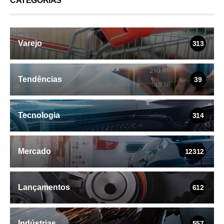
Varejo
313
Tendências
39
Tecnologia
314
Mercado
12312
Lançamentos
612
Indústrias
557