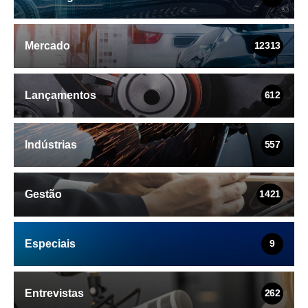
Mercado
12313
Lançamentos
612
Indústrias
557
Gestão
1421
Especiais
9
Entrevistas
262