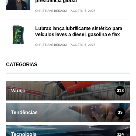
presidência global
CHRISTIANE BENASSI
AGOSTO 6, 2026
Lubrax lança lubrificante sintético para
veículos leves a diesel, gasolina e flex
CHRISTIANE BENASSI
AGOSTO 6, 2026
CATEGORIAS
Varejo
313
Tendências
39
Tecnologia
314