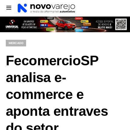
MERCADO
FecomercioSP
analisa e-
commerce e
aponta entraves
do setor