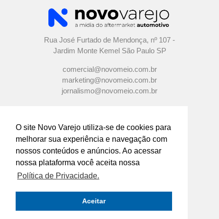
Rua José Furtado de Mendonça, nº 107 -
Jardim Monte Kemel São Paulo SP
comercial@novomeio.com.br
marketing@novomeio.com.br
jornalismo@novomeio.com.br
O site Novo Varejo utiliza-se de cookies para
melhorar sua experiência e navegação com
CONFIRA AS NOSSAS REDES
nossos conteúdos e anúncios. Ao acessar
SOCIAIS
nossa plataforma você aceita nossa
Política de Privacidade.
O principal canal de comunicação de grandes
indústrias e distribuidores com os
Aceitar
empresários e profissionais das lojas de
componentes automotivos em todo o Brasil.