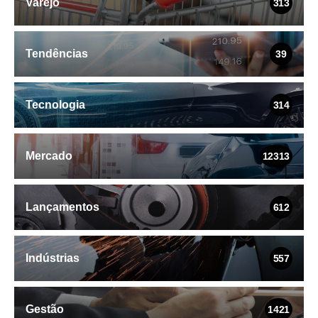
Varejo
313
Tendências
39
Tecnologia
314
Mercado
12313
Lançamentos
612
Indústrias
557
Gestão
1421