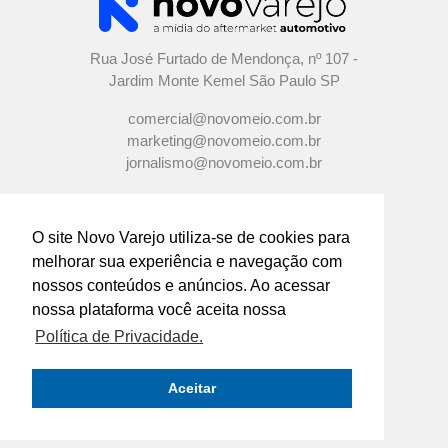
Rua José Furtado de Mendonça, nº 107 -
Jardim Monte Kemel São Paulo SP
comercial@novomeio.com.br
marketing@novomeio.com.br
jornalismo@novomeio.com.br
O site Novo Varejo utiliza-se de cookies para
melhorar sua experiência e navegação com
CONFIRA AS NOSSAS REDES
nossos conteúdos e anúncios. Ao acessar
SOCIAIS
nossa plataforma você aceita nossa
Política de Privacidade.
O principal canal de comunicação de grandes
indústrias e distribuidores com os
Aceitar
empresários e profissionais das lojas de
componentes automotivos em todo o Brasil.