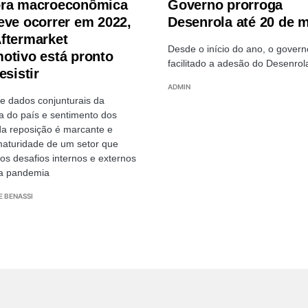
ra macroeconômica
Governo prorroga
eve ocorrer em 2022,
Desenrola até 20 de 
ftermarket
Desde o início do ano, o gover
otivo está pronto
facilitado a adesão do Desenrol
esistir
ADMIN
e dados conjunturais da
 do país e sentimento dos
da reposição é marcante e
aturidade de um setor que
os desafios internos e externos
 a pandemia
E BENASSI