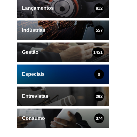
Lançamentos
612
Indústrias
557
Gestão
1421
Especiais
9
Entrevistas
262
Consumo
374