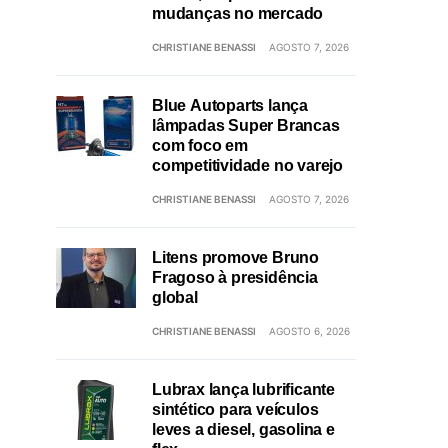
mudanças no mercado
CHRISTIANE BENASSI
AGOSTO 7, 2026
Blue Autoparts lança
lâmpadas Super Brancas
com foco em
competitividade no varejo
CHRISTIANE BENASSI
AGOSTO 7, 2026
Litens promove Bruno
Fragoso à presidência
global
CHRISTIANE BENASSI
AGOSTO 6, 2026
Lubrax lança lubrificante
sintético para veículos
leves a diesel, gasolina e