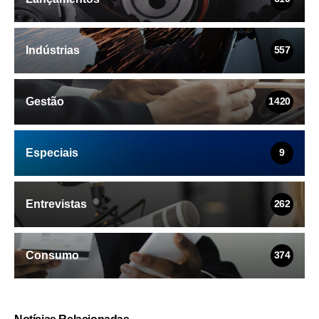
Indústrias
557
Gestão
1420
Especiais
9
Entrevistas
262
Consumo
374