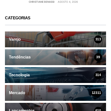
CHRISTIANE BENASSI
AGOSTO 4, 2026
CATEGORIAS
Varejo
313
Tendências
39
Tecnologia
314
Mercado
12311
Lançamentos
610