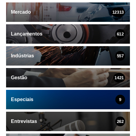
Mercado
12313
Lançamentos
612
Indústrias
557
Gestão
1421
Especiais
9
Entrevistas
262