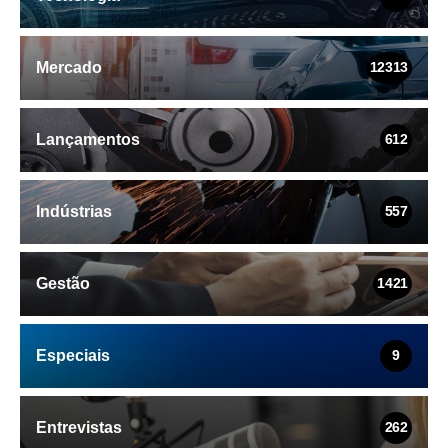
Mercado
12313
Lançamentos
612
Indústrias
557
Gestão
1421
Especiais
9
Entrevistas
262