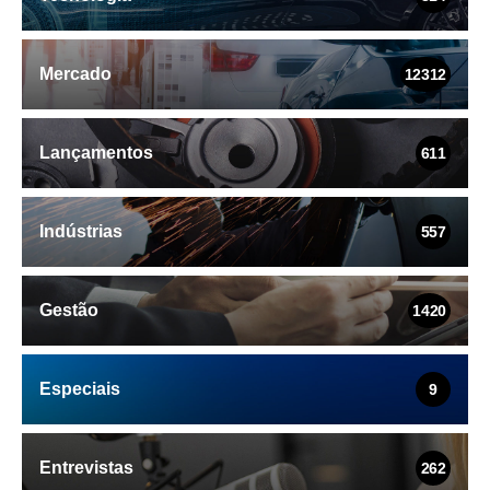
Mercado
12312
Lançamentos
611
Indústrias
557
Gestão
1420
Especiais
9
Entrevistas
262