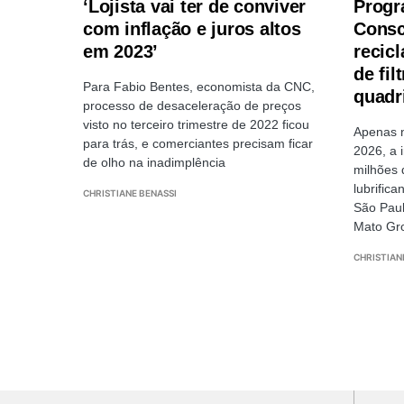
‘Lojista vai ter de conviver
Progr
com inflação e juros altos
Consc
em 2023’
recic
de fil
Para Fabio Bentes, economista da CNC,
quadr
processo de desaceleração de preços
visto no terceiro trimestre de 2022 ficou
Apenas n
para trás, e comerciantes precisam ficar
2026, a 
de olho na inadimplência
milhões 
lubrific
CHRISTIANE BENASSI
São Paul
Mato Gro
CHRISTIAN