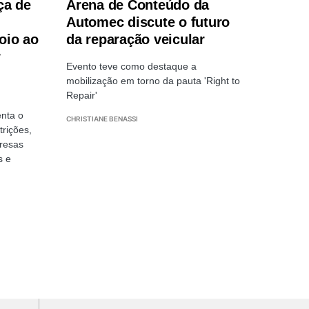
ça de
Arena de Conteúdo da
Automec discute o futuro
oio ao
da reparação veicular
r
Evento teve como destaque a
mobilização em torno da pauta 'Right to
Repair'
enta o
CHRISTIANE BENASSI
trições,
resas
s e