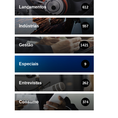
Lançamentos
612
Indústrias
557
Gestão
1421
Especiais
9
Entrevistas
262
Consumo
374