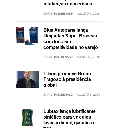
mudanças no mercado
CHRISTIANE BENASSI
AGOSTO 7, 2026
Blue Autoparts lança
lâmpadas Super Brancas
com foco em
competitividade no varejo
CHRISTIANE BENASSI
AGOSTO 7, 2026
Litens promove Bruno
Fragoso à presidência
global
CHRISTIANE BENASSI
AGOSTO 6, 2026
Lubrax lança lubrificante
sintético para veículos
leves a diesel, gasolina e