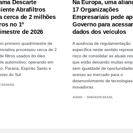
ama Descarte
Na Europa, uma alian
iente Abrafiltros
17 Organizações
la cerca de 2 milhões
Empresariais pede ap
tros no 1º
Governo para acessa
imestre de 2026
dados dos veículos
o primeiro quadrimestre de
A ausência de regulamentação
iniciativa processou cerca de 2
específica neste sentido repres
de filtros usados do óleo
risco de consolidar as atuais res
ante automotivo; operando em
que estão deixando muitas emp
o, Paraná, Espírito Santo e
sem igualdade de oportunidade
sso do Sul.
acesso ao mercado para o
desenvolvimento de tecnologias
E BENASSI
inovadoras.
ADMIN
- SINDIREPA BRASIL