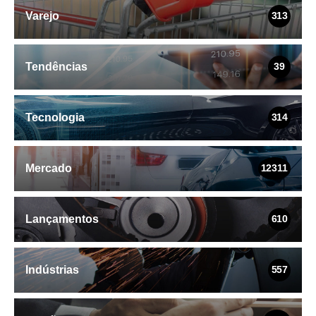
Varejo
313
Tendências
39
Tecnologia
314
Mercado
12311
Lançamentos
610
Indústrias
557