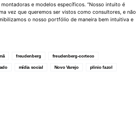
, montadoras e modelos específicos. “Nosso intuito é
ma vez que queremos ser vistos como consultores, e não
nibilizamos o nosso portfólio de maneira bem intuitiva e
emã
freudenberg
freudenberg-corteco
ado
mídia social
Novo Varejo
plinio fazol