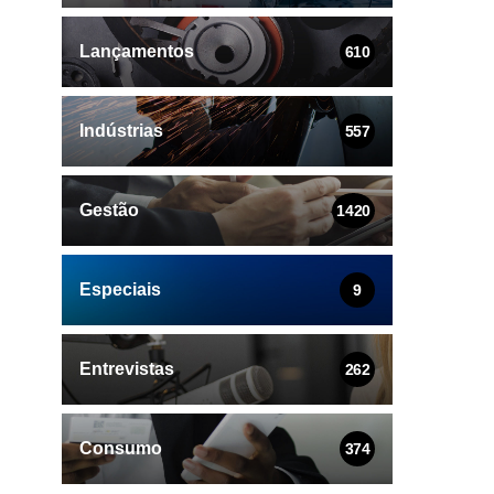
Lançamentos
610
Indústrias
557
Gestão
1420
Especiais
9
Entrevistas
262
Consumo
374