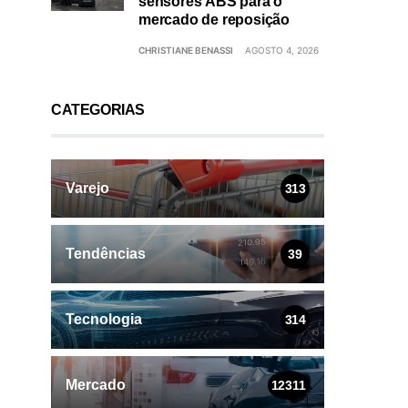
sensores ABS para o
mercado de reposição
CHRISTIANE BENASSI
AGOSTO 4, 2026
CATEGORIAS
Varejo
313
Tendências
39
Tecnologia
314
Mercado
12311