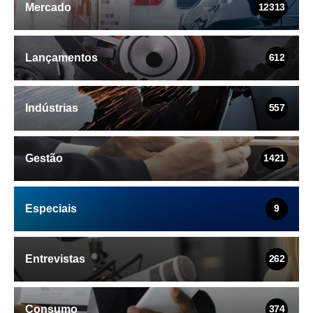
Mercado
12313
Lançamentos
612
Indústrias
557
Gestão
1421
Especiais
9
Entrevistas
262
Consumo
374