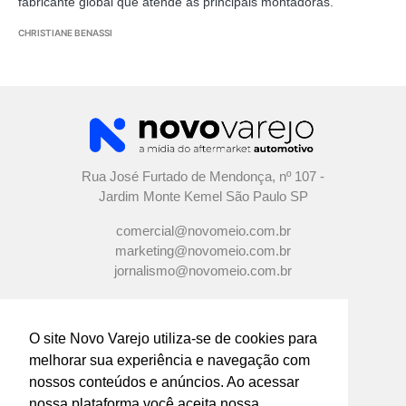
fabricante global que atende as principais montadoras.
CHRISTIANE BENASSI
Rua José Furtado de Mendonça, nº 107 -
Jardim Monte Kemel São Paulo SP
comercial@novomeio.com.br
marketing@novomeio.com.br
jornalismo@novomeio.com.br
O site Novo Varejo utiliza-se de cookies para
melhorar sua experiência e navegação com
CONFIRA AS NOSSAS REDES
nossos conteúdos e anúncios. Ao acessar
SOCIAIS
nossa plataforma você aceita nossa