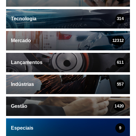
Tecnologia
314
Mercado
12312
Lançamentos
611
Indústrias
557
Gestão
1420
Especiais
9