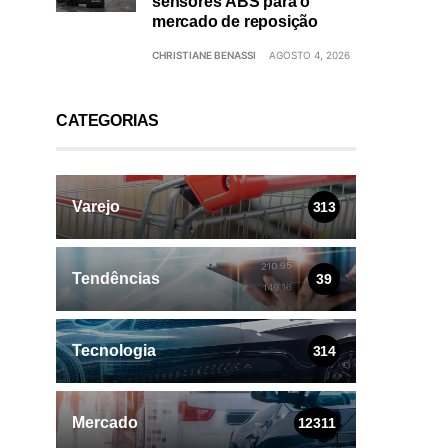
sensores ABS para o
mercado de reposição
CHRISTIANE BENASSI
AGOSTO 4, 2026
CATEGORIAS
Varejo
313
Tendências
39
Tecnologia
314
Mercado
12311