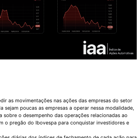
dir as movimentações nas ações das empresas do setor
da sejam poucas as empresas a operar nessa modalidade,
tura sobre o desempenho das operações relacionadas ao
m o pregão do Ibovespa para conquistar investidores e
ões diárias dos índices de fechamento de cada ação para