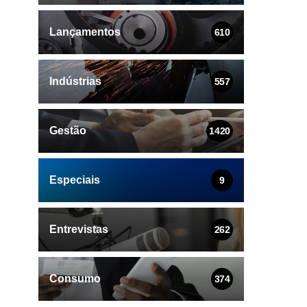
Lançamentos
610
Indústrias
557
Gestão
1420
Especiais
9
Entrevistas
262
Consumo
374