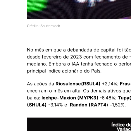
Crédito: Shutterstock
No mês em que a debandada de capital foi tã
desde fevereiro de 2023 com fechamento de 
mediano. Embora o IAA tenha fechado o perío
principal índice acionário do País.
As ações da
Rios
ulense(RSUL4)
+2,14%;
Fras
encerram o mês em alta. Os demais ativos qu
baixa:
Iochpe-Maxion
(MYPK3)
-6,46%;
Tupy
(SHUL4)
-3,14% e
Randon (RAPT4
)
–
1,52%.