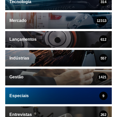
Tecnologia
314
Mercado
12313
Lançamentos
612
Indústrias
557
Gestão
1421
Especiais
9
Entrevistas
262