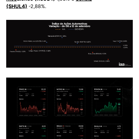
(SHUL4)
-2,88%.