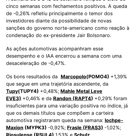
cinco semanas com fechamentos positivos. A queda
de -0,26% refletiu principalmente o temor dos
investidores diante da possibilidade de novas
sanções do governo norte-americano como reação à
condenação do ex-presidente Jair Bolsonaro.
As ações automotivas acompanhram esse
desempenho e o IAA encerrou a semana com uma
desaceleração de -0,47%.
Os bons resultados da
Marcopolo
(POMO4)
+1,39%
que segue em uma trajetória ascendente, da
Tupy
(TUPY4)
+0,48%;
Mahle Metal Leve
EVE3)
+0,46% e da
Randon (RAPT4
)
+0,29% foram
insuficientes para uma variação positiva no índice, já
que os demais títulos que compõem a carteira
automotiva registraram queda na semana:
Iochpe-
Maxion
(MYPK3)
-0,92%;
Frasle (FRAS3)
-1,02%;
Rios
ulense (RSUL4)
1,53% e
Schulz