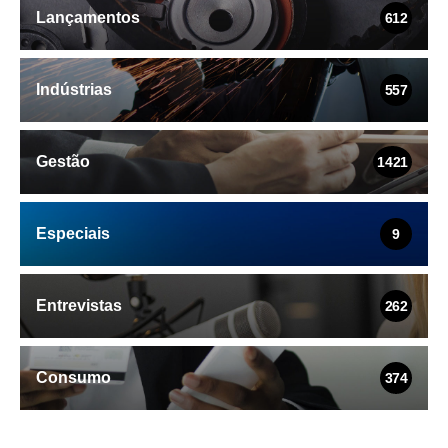
Lançamentos
612
Indústrias
557
Gestão
1421
Especiais
9
Entrevistas
262
Consumo
374