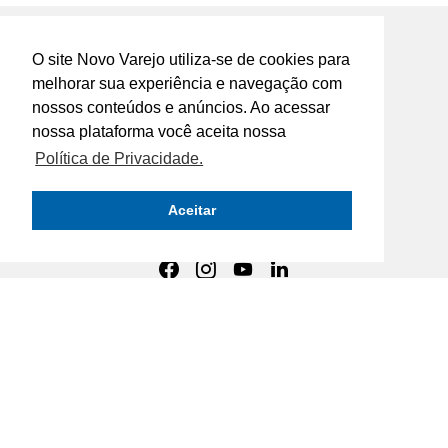
O site Novo Varejo utiliza-se de cookies para
melhorar sua experiência e navegação com
Rua José Furtado de Mendonça, nº 107 -
nossos conteúdos e anúncios. Ao acessar
Jardim Monte Kemel São Paulo SP
nossa plataforma você aceita nossa
Política de Privacidade.
comercial@novomeio.com.br
marketing@novomeio.com.br
jornalismo@novomeio.com.br
Aceitar
CONFIRA AS NOSSAS REDES
SOCIAIS
O principal canal de comunicação de grandes
indústrias e distribuidores com os
empresários e profissionais das lojas de