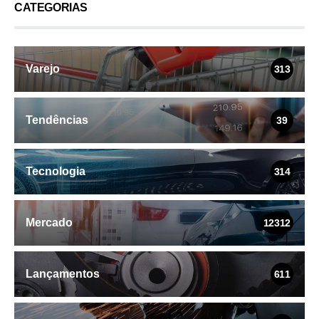
CATEGORIAS
Varejo
313
Tendências
39
Tecnologia
314
Mercado
12312
Lançamentos
611