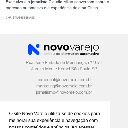
Executiva e o jornalista Claudio Milan conversam sobre o
mercado automotivo e a experiência dela na China.
CHRISTIANE BENASSI
Rua José Furtado de Mendonça, nº 107 -
Jardim Monte Kemel São Paulo SP
comercial@novomeio.com.br
marketing@novomeio.com.br
jornalismo@novomeio.com.br
O site Novo Varejo utiliza-se de cookies para
melhorar sua experiência e navegação com
CONFIRA AS NOSSAS REDES
nossos conteúdos e anúncios. Ao acessar