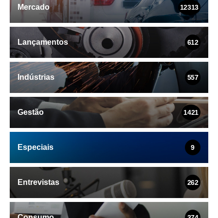
Mercado
12313
Lançamentos
612
Indústrias
557
Gestão
1421
Especiais
9
Entrevistas
262
Consumo
374