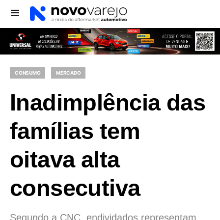
CONSUMO
MERCADO
Inadimplência das
famílias tem
oitava alta
consecutiva
Segundo a CNC, endividados representam