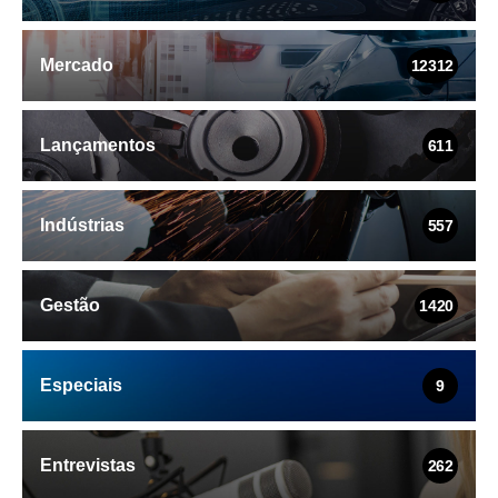
Mercado
12312
Lançamentos
611
Indústrias
557
Gestão
1420
Especiais
9
Entrevistas
262