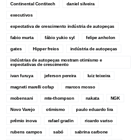
Continental Contitech
daniel silveira
executivos
expectativa de crescimento indústria de autopeças
fabio murta
fábio yukio syl
felipe anholon
gates
Hipper freios
indústria de autopeças
indústrias de autopeças mostram otimismo e
expectativas de crescimento
ivan furuya
jeferson pereira
luiz teixeira
magneti marelli cofap
marcos mosso
mobensani
mte-thompson
nakata
NGK
Novo Varejo
otimismo
paulo eduardo lira
prêmio inova
rafael gradin
ricardo variso
rubens campos
sabó
sabrina carbone