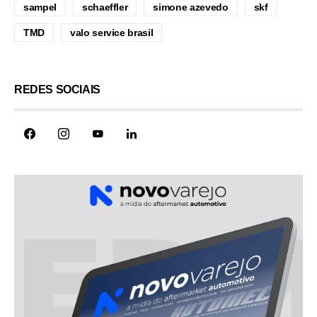
sampel
schaeffler
simone azevedo
skf
TMD
valo service brasil
REDES SOCIAIS