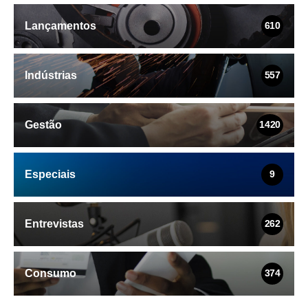
Lançamentos
610
Indústrias
557
Gestão
1420
Especiais
9
Entrevistas
262
Consumo
374