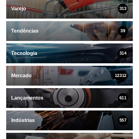
Varejo
313
Tendências
39
Tecnologia
314
Mercado
12312
Lançamentos
611
Indústrias
557