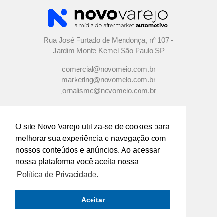
Rua José Furtado de Mendonça, nº 107 -
Jardim Monte Kemel São Paulo SP
comercial@novomeio.com.br
marketing@novomeio.com.br
jornalismo@novomeio.com.br
O site Novo Varejo utiliza-se de cookies para
melhorar sua experiência e navegação com
CONFIRA AS NOSSAS REDES
nossos conteúdos e anúncios. Ao acessar
SOCIAIS
nossa plataforma você aceita nossa
Política de Privacidade.
O principal canal de comunicação de grandes
indústrias e distribuidores com os
Aceitar
empresários e profissionais das lojas de
componentes automotivos em todo o Brasil.