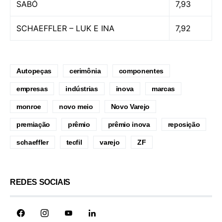
SABÓ
7,93
SCHAEFFLER – LUK E INA
7,92
Autopeças
cerimônia
componentes
empresas
indústrias
inova
marcas
monroe
novo meio
Novo Varejo
premiação
prêmio
prêmio inova
reposição
schaeffler
tecfil
varejo
ZF
REDES SOCIAIS