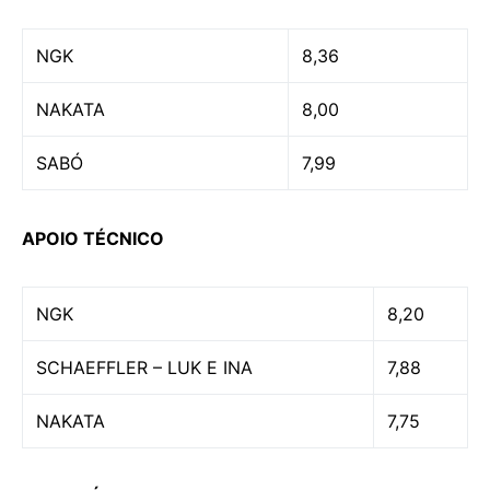
NGK
8,36
NAKATA
8,00
SABÓ
7,99
APOIO TÉCNICO
NGK
8,20
SCHAEFFLER – LUK E INA
7,88
NAKATA
7,75