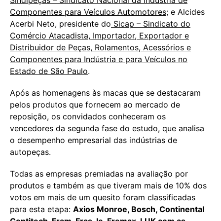
Componentes para Veículos Automotores
; e Alcides
Acerbi Neto, presidente do
Sicap – Sindicato do
Comércio Atacadista, Importador, Exportador e
Distribuidor de Peças, Rolamentos, Acessórios e
Componentes para Indústria e para Veículos no
Estado de São Paulo
.
Após as homenagens às macas que se destacaram
pelos produtos que fornecem ao mercado de
reposição, os convidados conheceram os
vencedores da segunda fase do estudo, que analisa
o desempenho empresarial das indústrias de
autopeças.
Todas as empresas premiadas na avaliação por
produtos e também as que tiveram mais de 10% dos
votos em mais de um quesito foram classificadas
para esta etapa:
Axios Monroe, Bosch, Continental
Contitech, Fram, Fras-le, Fremax, LUK com as