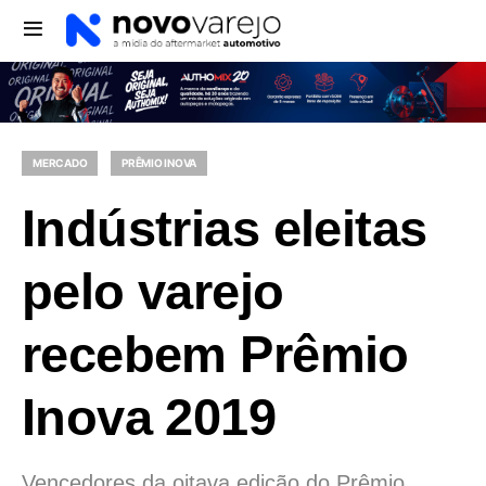
MERCADO
PRÊMIO INOVA
Indústrias eleitas
pelo varejo
recebem Prêmio
Inova 2019
Vencedores da oitava edição do Prêmio