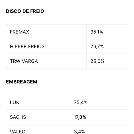
DISCO DE FREIO
FREMAX
35,1%
HIPPER FREIOS
26,7%
TRW VARGA
25,0%
EMBREAGEM
LUK
75,4%
SACHS
17,8%
VALEO
3,4%