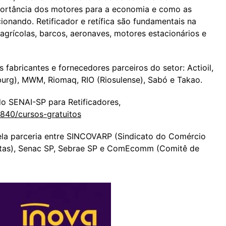
portância dos motores para a economia e como as
ionando. Retificador e retífica são fundamentais na
agrícolas, barcos, aeronaves, motores estacionários e
 fabricantes e fornecedores parceiros do setor: Actioil,
burg), MWM, Riomaq, RIO (Riosulense), Sabó e Takao.
do SENAI-SP para Retificadores,
/3840/cursos-gratuitos
ela parceria entre SINCOVARP (Sindicato do Comércio
istas), Senac SP, Sebrae SP e ComEcomm (Comitê de