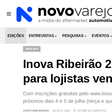
EDIÇÕES
ENTREVISTAS
PESQUISAS
EVENTOS
MERCADO
Inova Ribeirão 
para lojistas v
Com inscrições gratuitas pelo www.inova
próximos dias 4 e 5 de julho (terça e qu
CHRISTIANE BENASSI
JULHO 3, 2023
LEITURA DE 3 MINUTOS