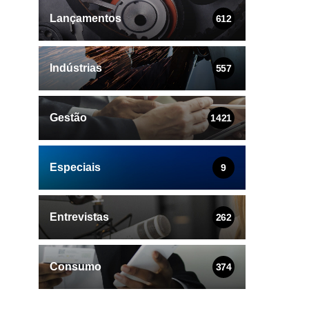
Lançamentos
612
Indústrias
557
Gestão
1421
Especiais
9
Entrevistas
262
Consumo
374