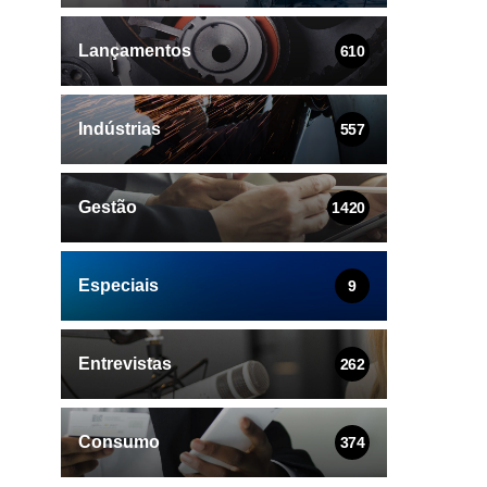
Lançamentos
610
Indústrias
557
Gestão
1420
Especiais
9
Entrevistas
262
Consumo
374