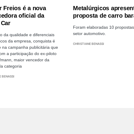
r Freios é a nova
Metalúrgicos aprese
edora oficial da
proposta de carro bar
 Car
Foram elaboradas 10 propostas
setor automotivo.
o da qualidade e diferenciais
icos da empresa, conquista é
CHRISTIANE BENASSI
 na campanha publicitária que
com a participação do ex-piloto
fmann, maior vencedor da
da categoria
E BENASSI