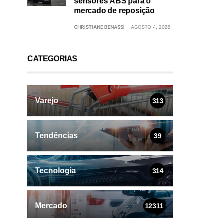
sensores ABS para o
mercado de reposição
CHRISTIANE BENASSI
AGOSTO 4, 2026
CATEGORIAS
Varejo
313
Tendências
39
Tecnologia
314
Mercado
12311