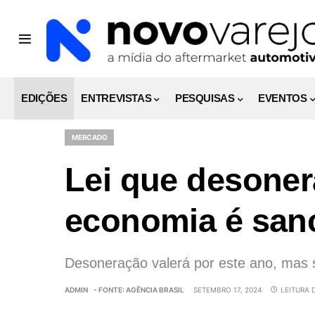
EDIÇÕES
ENTREVISTAS
PESQUISAS
EVENTOS
MERCADO
Lei que desoner
economia é san
Desoneração valerá por este ano, mas 
ADMIN
- FONTE: AGÊNCIA BRASIL
SETEMBRO 17, 2024
LEITURA 