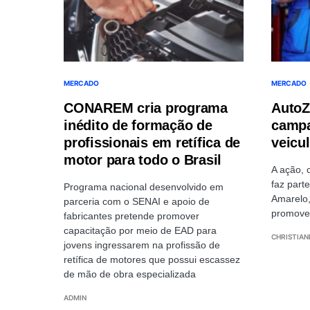
MERCADO
MERCADO
CONAREM cria programa
AutoZ
inédito de formação de
campa
profissionais em retífica de
veicu
motor para todo o Brasil
A ação, 
faz part
Programa nacional desenvolvido em
Amarelo,
parceria com o SENAI e apoio de
promove 
fabricantes pretende promover
capacitação por meio de EAD para
CHRISTIAN
jovens ingressarem na profissão de
retífica de motores que possui escassez
de mão de obra especializada
ADMIN