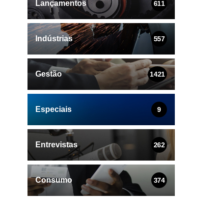
Lançamentos
611
Indústrias
557
Gestão
1421
Especiais
9
Entrevistas
262
Consumo
374