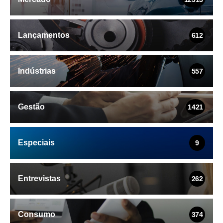
Lançamentos
612
Indústrias
557
Gestão
1421
Especiais
9
Entrevistas
262
Consumo
374