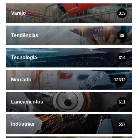
Varejo
313
Tendências
39
Tecnologia
314
Mercado
12312
Lançamentos
611
Indústrias
557