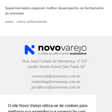
Supermercados esperam melhor desempenho no fechamento
do trimestre
ADMIN
- FONTE: AGÊNCIA BRASIL
Rua José Furtado de Mendonça, nº 107 -
Jardim Monte Kemel São Paulo SP
comercial@novomeio.com.br
marketing@novomeio.com.br
jornalismo@novomeio.com.br
O site Novo Varejo utiliza-se de cookies para
melhorar sua experiência e navegação com