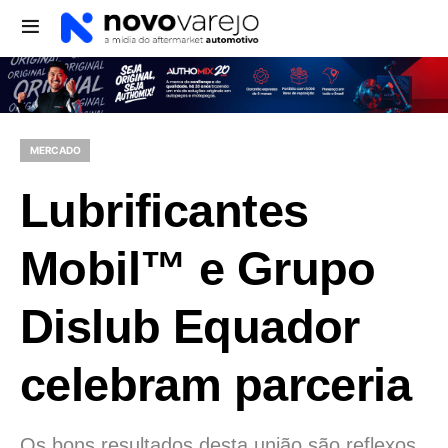
MERCADO
Lubrificantes
Mobil™ e Grupo
Dislub Equador
celebram parceria
Os bons resultados desta união são reflexos