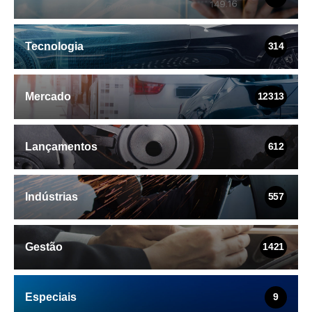
Tecnologia
314
Mercado
12313
Lançamentos
612
Indústrias
557
Gestão
1421
Especiais
9