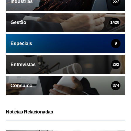
Indústrias
557
Gestão
1420
Especiais
9
Entrevistas
262
Consumo
374
Notícias Relacionadas