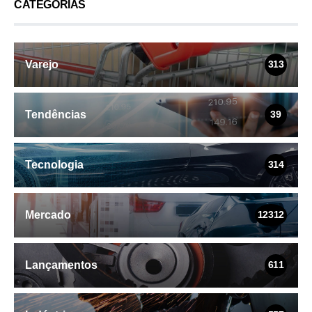
CATEGORIAS
Varejo
313
Tendências
39
Tecnologia
314
Mercado
12312
Lançamentos
611