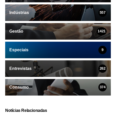
Indústrias
557
Gestão
1421
Especiais
9
Entrevistas
262
Consumo
374
Notícias Relacionadas