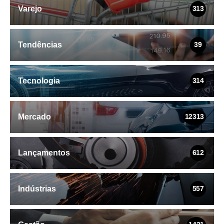
Varejo
313
Tendências
39
Tecnologia
314
Mercado
12313
Lançamentos
612
Indústrias
557