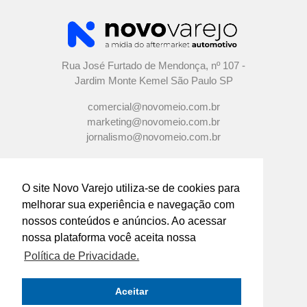
Rua José Furtado de Mendonça, nº 107 -
Jardim Monte Kemel São Paulo SP
comercial@novomeio.com.br
marketing@novomeio.com.br
jornalismo@novomeio.com.br
O site Novo Varejo utiliza-se de cookies para
melhorar sua experiência e navegação com
CONFIRA AS NOSSAS REDES
nossos conteúdos e anúncios. Ao acessar
SOCIAIS
nossa plataforma você aceita nossa
Política de Privacidade.
O principal canal de comunicação de grandes
indústrias e distribuidores com os
Aceitar
empresários e profissionais das lojas de