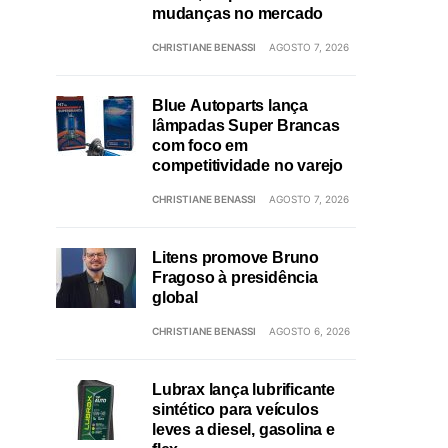
mudanças no mercado
CHRISTIANE BENASSI
AGOSTO 7, 2026
Blue Autoparts lança
lâmpadas Super Brancas
com foco em
competitividade no varejo
CHRISTIANE BENASSI
AGOSTO 7, 2026
Litens promove Bruno
Fragoso à presidência
global
CHRISTIANE BENASSI
AGOSTO 6, 2026
Lubrax lança lubrificante
sintético para veículos
leves a diesel, gasolina e