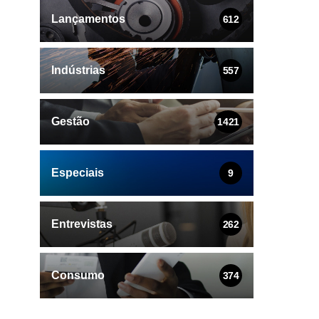
Lançamentos
612
Indústrias
557
Gestão
1421
Especiais
9
Entrevistas
262
Consumo
374