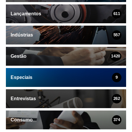
Lançamentos
611
Indústrias
557
Gestão
1420
Especiais
9
Entrevistas
262
Consumo
374