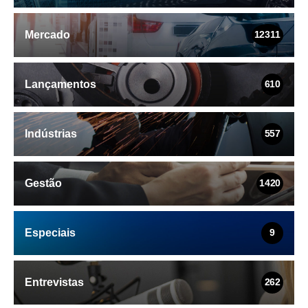
Mercado
12311
Lançamentos
610
Indústrias
557
Gestão
1420
Especiais
9
Entrevistas
262