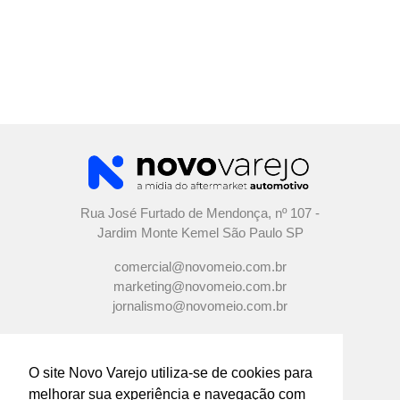
Rua José Furtado de Mendonça, nº 107 -
Jardim Monte Kemel São Paulo SP
comercial@novomeio.com.br
marketing@novomeio.com.br
jornalismo@novomeio.com.br
O site Novo Varejo utiliza-se de cookies para
melhorar sua experiência e navegação com
CONFIRA AS NOSSAS REDES