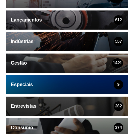
Lançamentos
612
Indústrias
557
Gestão
1421
Especiais
9
Entrevistas
262
Consumo
374