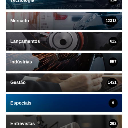
Tecnologia
314
Mercado
12313
Lançamentos
612
Indústrias
557
Gestão
1421
Especiais
9
Entrevistas
262