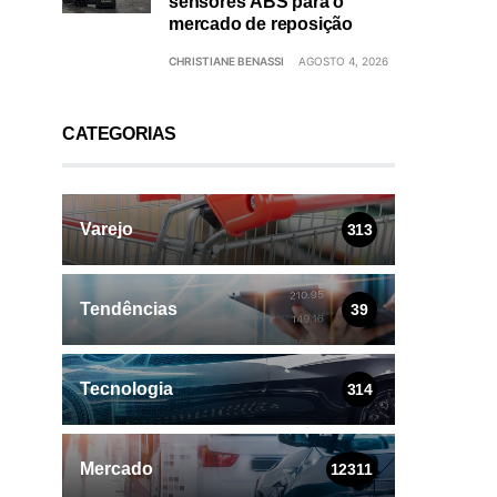
sensores ABS para o
mercado de reposição
CHRISTIANE BENASSI
AGOSTO 4, 2026
CATEGORIAS
Varejo
313
Tendências
39
Tecnologia
314
Mercado
12311