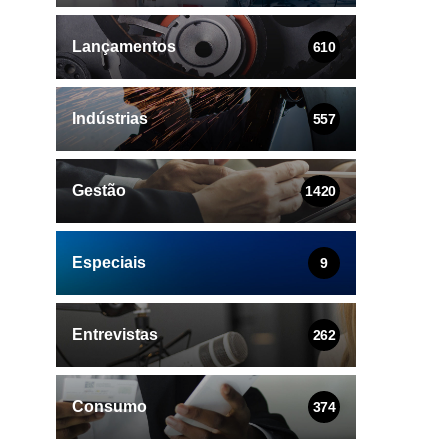
Lançamentos
610
Indústrias
557
Gestão
1420
Especiais
9
Entrevistas
262
Consumo
374